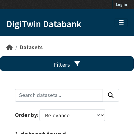
Skip to main content
Log in
DigiTwin Databank
Datasets
Filters
Order by