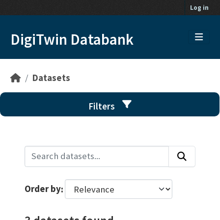
Skip to main content
Log in
DigiTwin Databank
Datasets
Filters
Order by