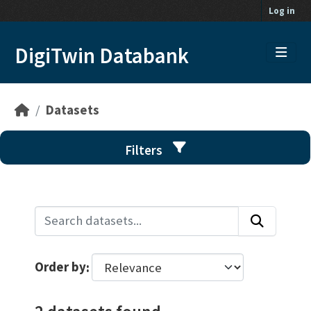
Skip to main content
Log in
DigiTwin Databank
Datasets
Filters
Order by