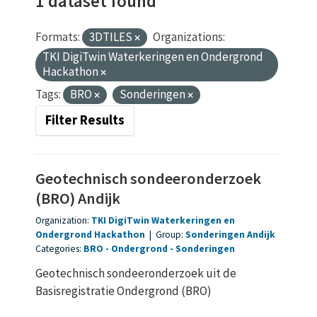
1 dataset found
Formats:
3DTILES
Organizations:
TKI DigiTwin Waterkeringen en Ondergrond
Hackathon
Tags:
BRO
Sonderingen
Filter Results
Geotechnisch sondeeronderzoek
(BRO) Andijk
Organization:
TKI DigiTwin Waterkeringen en
Ondergrond Hackathon
|
Group:
Sonderingen Andijk
Categories:
BRO
Ondergrond
Sonderingen
Geotechnisch sondeeronderzoek uit de
Basisregistratie Ondergrond (BRO)