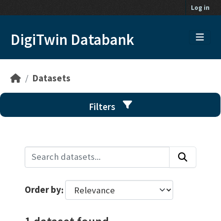
Skip to main content
Log in
DigiTwin Databank
Datasets
Filters
Order by