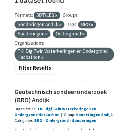
1 dataset found
Formats:
3DTILES
Groups:
Sonderingen Andijk
Tags:
BRO
Sonderingen
Ondergrond
Organizations:
TKI DigiTwin Waterkeringen en Ondergrond
Hackathon
Filter Results
Geotechnisch sondeeronderzoek
(BRO) Andijk
Organization:
TKI DigiTwin Waterkeringen en
Ondergrond Hackathon
|
Group:
Sonderingen Andijk
Categories:
BRO
Ondergrond
Sonderingen