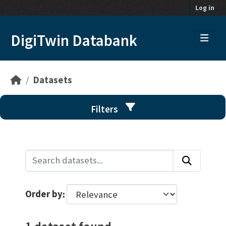
Skip to main content
Log in
DigiTwin Databank
Datasets
Filters
Order by