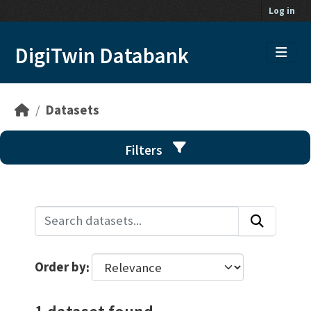
Skip to main content
Log in
DigiTwin Databank
Datasets
Filters
Order by