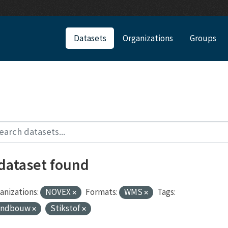
Datasets
Organizations
Groups
 dataset found
anizations:
NOVEX
Formats:
WMS
Tags:
andbouw
Stikstof