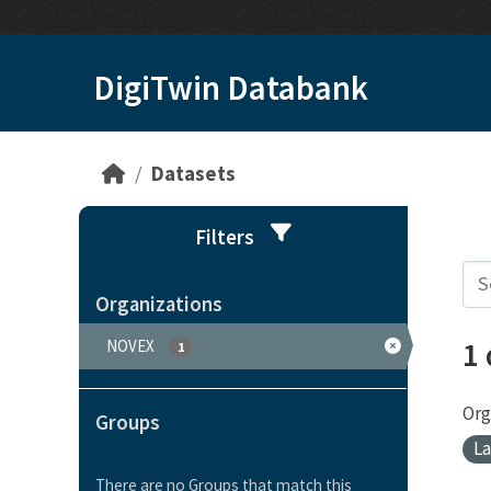
Skip to main content
DigiTwin Databank
Datasets
Filters
Organizations
1
NOVEX
1
Org
Groups
L
There are no Groups that match this