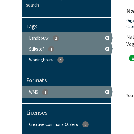
search
Na
Orga
Tags
Cate
Nat
Landbouw
1
Vog
Stikstof
1
Woningbouw
1
Formats
WMS
1
You 
Licenses
Creative Commons CCZero
1