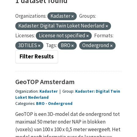
1 dataset found
Organizations:
Kadaster
Groups:
Kadaster: Digital Twin Loket Nederland
Licenses:
License not specified
Formats:
3DTILES
Tags:
BRO
Ondergrond
Filter Results
GeoTOP Amsterdam
Organization:
Kadaster
|
Group:
Kadaster: Digital Twin
Loket Nederland
Categories:
BRO
Ondergrond
GeoTOP is een 3D-model dat de ondergrond tot
maximaal 50 meter onder NAP in blokken
(voxels) van 100 x 100 x 0,5 meter weergeeft. Het
model geeft informatie over de laagopbouw...