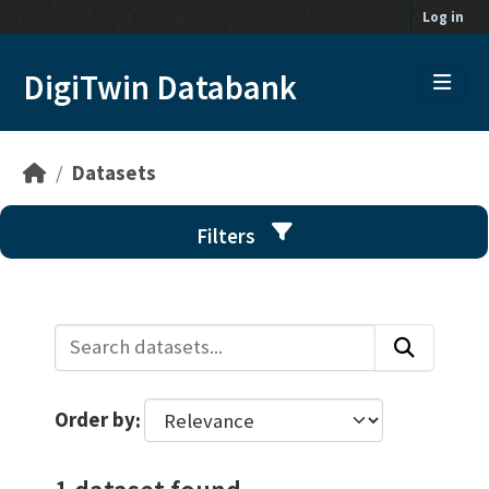
Skip to main content
Log in
DigiTwin Databank
Datasets
Filters
Order by