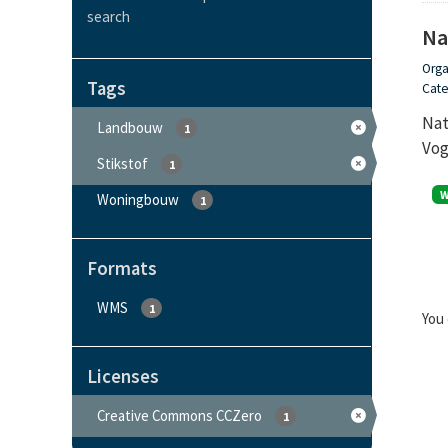
search
Na
Orga
Tags
Cate
Nat
Landbouw
1
Vog
Stikstof
1
Woningbouw
1
Formats
WMS
1
You 
Licenses
Creative Commons CCZero
1