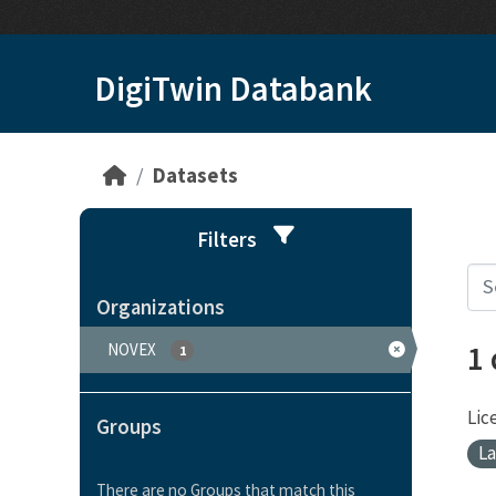
Skip to main content
DigiTwin Databank
Datasets
Filters
Organizations
1
NOVEX
1
Lic
Groups
L
There are no Groups that match this