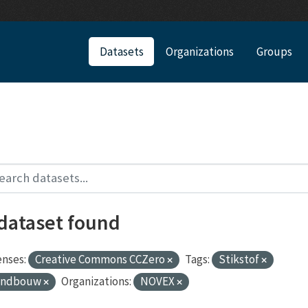
Datasets
Organizations
Groups
 dataset found
enses:
Creative Commons CCZero
Tags:
Stikstof
andbouw
Organizations:
NOVEX