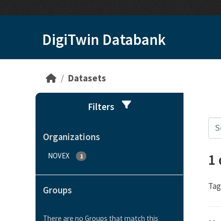
Skip to main content
DigiTwin Databank
Datasets
Filters
Organizations
1
NOVEX
1
Tag
Groups
There are no Groups that match this