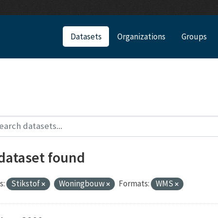
Datasets
Organizations
Groups
 dataset found
s:
Stikstof
Woningbouw
Formats:
WMS