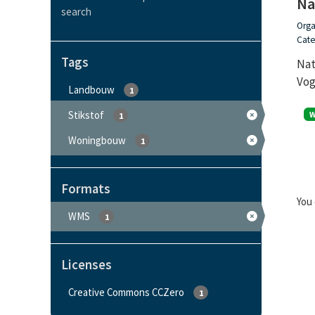
Na
search
Orga
Cate
Tags
Nat
Vog
Landbouw
1
Stikstof
1
Woningbouw
1
Formats
You 
WMS
1
Licenses
Creative Commons CCZero
1