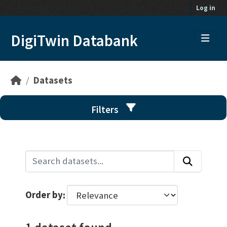
Skip to main content
Log in
DigiTwin Databank
Datasets
Filters
Order by