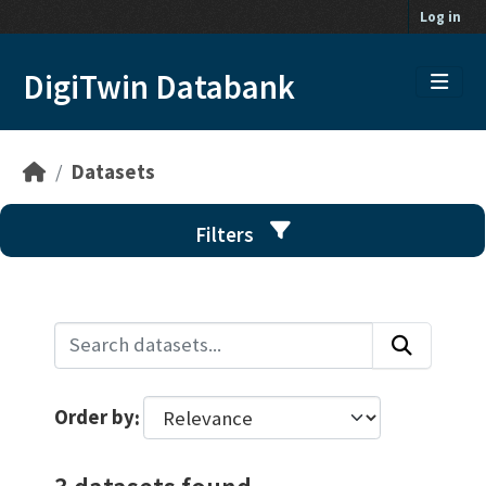
Skip to main content
Log in
DigiTwin Databank
Datasets
Filters
Order by