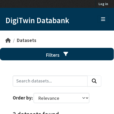
Skip to main content
Log in
DigiTwin Databank
Datasets
Filters
Order by