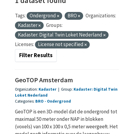
1 dataset found
Tags:
Ondergrond
BRO
Organizations:
Kadaster
Groups:
Kadaster: Digital Twin Loket Nederland
Licenses:
License not specified
Filter Results
GeoTOP Amsterdam
Organization:
Kadaster
|
Group:
Kadaster: Digital Twin
Loket Nederland
Categories:
BRO
Ondergrond
GeoTOP is een 3D-model dat de ondergrond tot
maximaal 50 meter onder NAP in blokken
(voxels) van 100 x 100 x 0,5 meter weergeeft. Het
model geeft informatie over de laagopbouw...