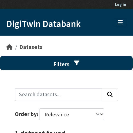
Skip to main content
Log in
DigiTwin Databank
Datasets
Filters
Order by