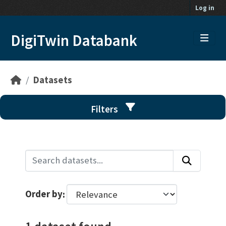
Skip to main content
Log in
DigiTwin Databank
Datasets
Filters
Order by