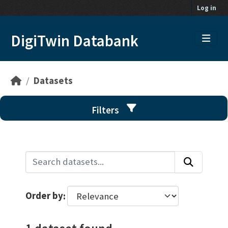
Skip to main content
Log in
DigiTwin Databank
Datasets
Filters
Order by