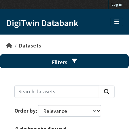
Skip to main content
Log in
DigiTwin Databank
Datasets
Filters
Order by