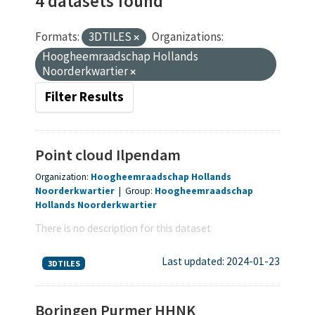
4 datasets found
Formats:
3DTILES
Organizations:
Hoogheemraadschap Hollands
Noorderkwartier
Filter Results
Point cloud Ilpendam
Organization:
Hoogheemraadschap Hollands
Noorderkwartier
|
Group:
Hoogheemraadschap
Hollands Noorderkwartier
There is no description for this dataset
Last updated: 2024-01-23
3DTILES
Boringen Purmer HHNK