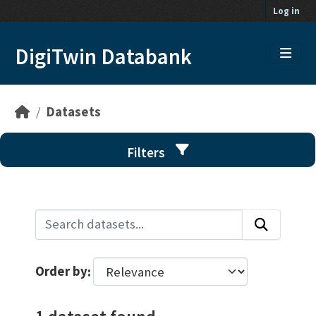
Skip to main content
Log in
DigiTwin Databank
Datasets
Filters
Order by