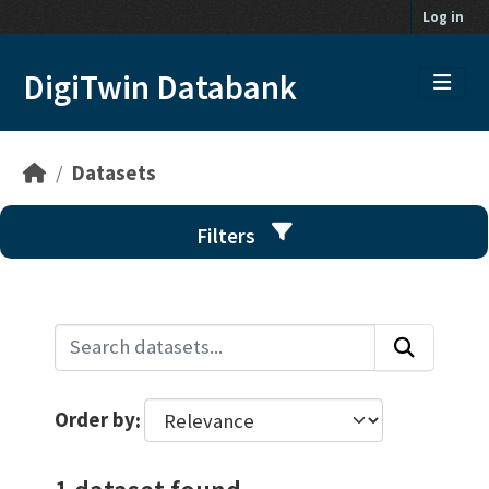
Skip to main content
Log in
DigiTwin Databank
Datasets
Filters
Order by