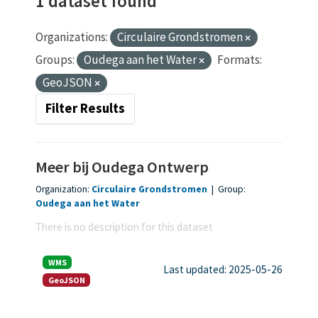
1 dataset found
Organizations:
Circulaire Grondstromen
Groups:
Oudega aan het Water
Formats:
GeoJSON
Filter Results
Meer bij Oudega Ontwerp
Organization:
Circulaire Grondstromen
|
Group:
Oudega aan het Water
There is no description for this dataset
WMS
Last updated: 2025-05-26
GeoJSON