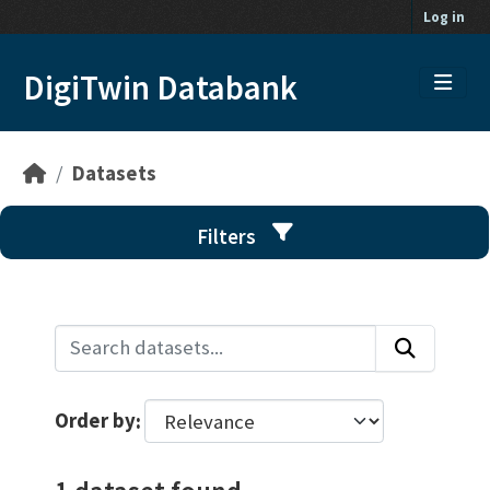
Skip to main content
Log in
DigiTwin Databank
Datasets
Filters
Order by