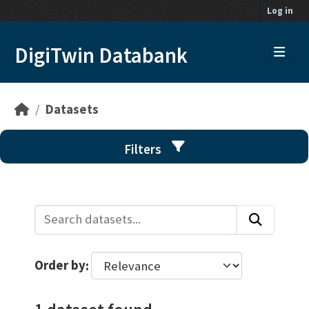
Skip to main content
Log in
DigiTwin Databank
Datasets
Filters
Order by