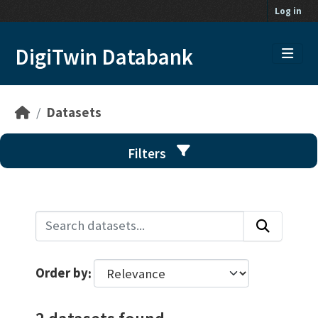
Skip to main content
Log in
DigiTwin Databank
Datasets
Filters
Order by