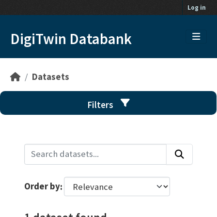
Skip to main content
Log in
DigiTwin Databank
Datasets
Filters
Order by