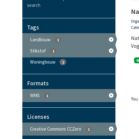
search
Na
Orga
Tags
Cate
Nat
Landbouw
1
Vog
Stikstof
1
Woningbouw
1
Formats
WMS
1
You 
Licenses
Creative Commons CCZero
1