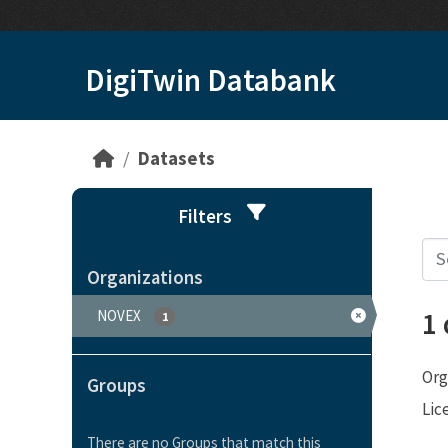
Skip to main content
DigiTwin Databank
Datasets
Filters
Organizations
1
NOVEX
1
Org
Groups
Lic
There are no Groups that match this