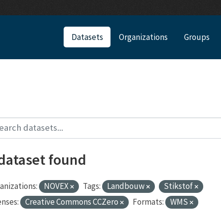
Datasets
Organizations
Groups
 dataset found
anizations:
NOVEX
Tags:
Landbouw
Stikstof
enses:
Creative Commons CCZero
Formats:
WMS