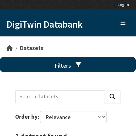
Skip to main content
Log in
DigiTwin Databank
Datasets
Filters
Order by