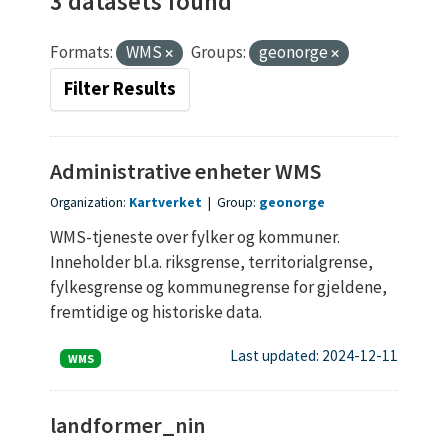
3 datasets found
Formats:
WMS
Groups:
geonorge
Filter Results
Administrative enheter WMS
Organization:
Kartverket
|
Group:
geonorge
WMS-tjeneste over fylker og kommuner.
Inneholder bl.a. riksgrense, territorialgrense,
fylkesgrense og kommunegrense for gjeldene,
fremtidige og historiske data.
Last updated: 2024-12-11
WMS
landformer_nin