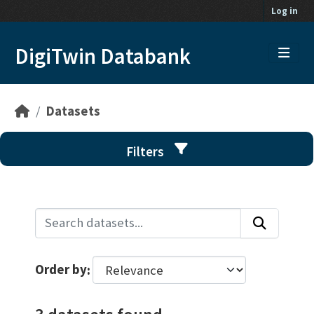
Skip to main content
Log in
DigiTwin Databank
Datasets
Filters
Order by