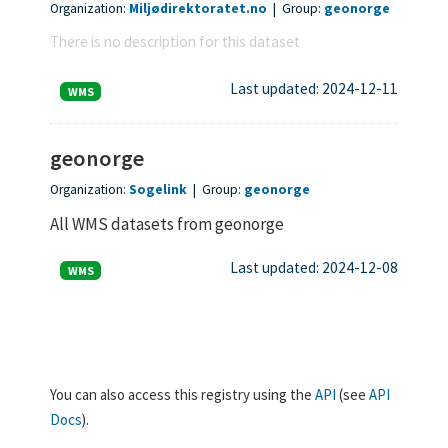
Organization:
Miljødirektoratet.no
|
Group:
geonorge
There is no description for this dataset
Last updated: 2024-12-11
WMS
geonorge
Organization:
Sogelink
|
Group:
geonorge
All WMS datasets from geonorge
Last updated: 2024-12-08
WMS
You can also access this registry using the
API
(see
API
Docs
).