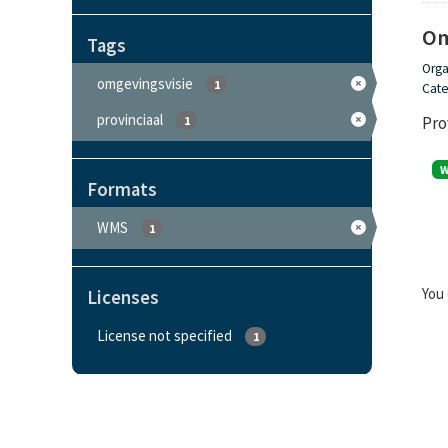
Om
Tags
Orga
omgevingsvisie
1
Cate
provinciaal
Pro
1
Formats
WMS
1
You 
Licenses
License not specified
1