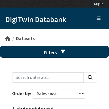
Skip to main content
Log in
DigiTwin Databank
Datasets
Filters
Order by