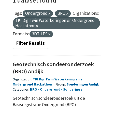
1 dataset found
Tags:
Ondergrond
BRO
Organizations:
TKI DigiTwin Waterkeringen en Ondergrond
Hackathon
Formats:
3DTILES
Filter Results
Geotechnisch sondeeronderzoek
(BRO) Andijk
Organization:
TKI DigiTwin Waterkeringen en
Ondergrond Hackathon
|
Group:
Sonderingen Andijk
Categories:
BRO
Ondergrond
Sonderingen
Geotechnisch sondeeronderzoek uit de
Basisregistratie Ondergrond (BRO)