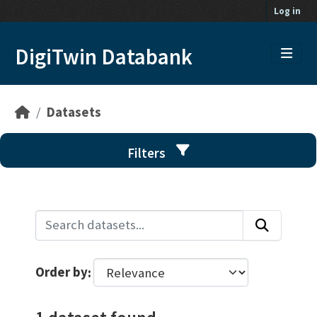
Skip to main content
Log in
DigiTwin Databank
Datasets
Filters
Order by