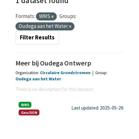
1 dataset found
Formats:
WMS
Groups:
Oudega aan het Water
Filter Results
Meer bij Oudega Ontwerp
Organization:
Circulaire Grondstromen
|
Group:
Oudega aan het Water
There is no description for this dataset
WMS
Last updated: 2025-05-26
GeoJSON