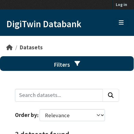
Skip to main content
Log in
DigiTwin Databank
Datasets
Filters
Order by