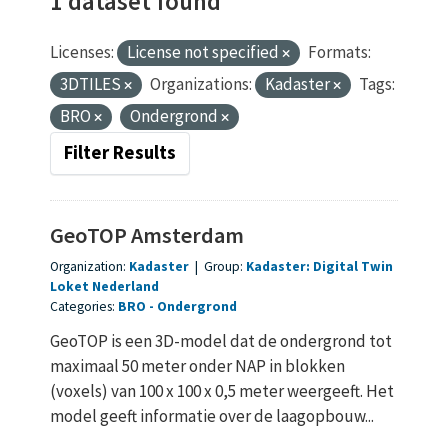
1 dataset found
Licenses:
License not specified
Formats:
3DTILES
Organizations:
Kadaster
Tags:
BRO
Ondergrond
Filter Results
GeoTOP Amsterdam
Organization:
Kadaster
|
Group:
Kadaster: Digital Twin
Loket Nederland
Categories:
BRO
Ondergrond
GeoTOP is een 3D-model dat de ondergrond tot
maximaal 50 meter onder NAP in blokken
(voxels) van 100 x 100 x 0,5 meter weergeeft. Het
model geeft informatie over de laagopbouw...