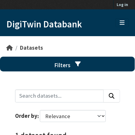
Skip to main content
Log in
DigiTwin Databank
Datasets
Filters
Order by