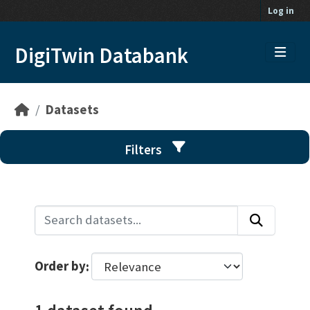
Skip to main content
Log in
DigiTwin Databank
Datasets
Filters
Order by