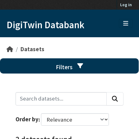
Skip to main content
Log in
DigiTwin Databank
Datasets
Filters
Order by